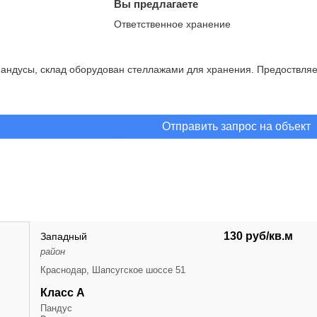
Вы предлагаете
Ответственное хранение
ь пандусы, склад оборудован стеллажами для хранения. Предоствл
Отправить запрос на объект
130 руб/кв.м
Западный
район
Краснодар, Шапсугское шоссе 51
Класс А
Пандус