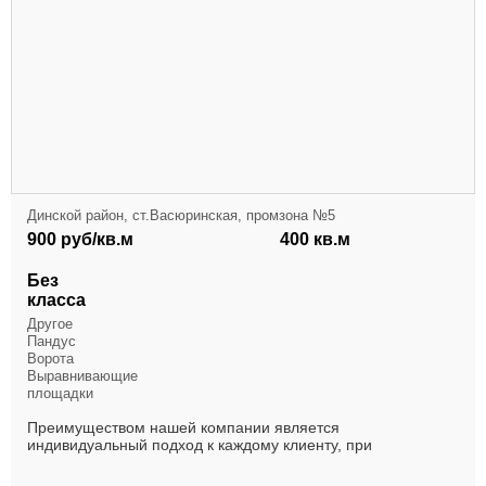
Динской район, ст.Васюринская, промзона №5
900 руб/кв.м
400 кв.м
Без
класса
Другое
Пандус
Ворота
Выравнивающие
площадки
Преимуществом нашей компании является
индивидуальный подход к каждому клиенту, при
формировании предложения для Вас мы постараемся
проанализировать по...