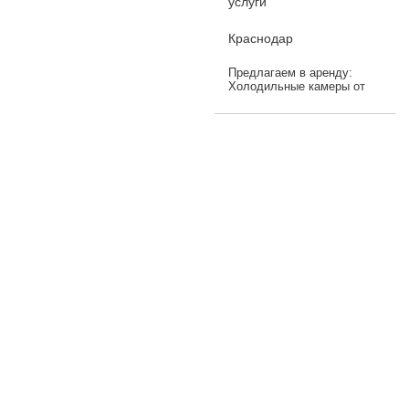
услуги
Краснодар
Предлагаем в аренду:
Холодильные камеры от
30 до 500 кв.м., Теплые
склады,
Рефрижераторные
контейнеры 3шт.: длина
12м16см; ширина 2м42см;
высота ...