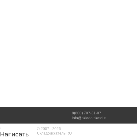
8(800) 707-31-07
info@skladoiskatel.ru
© 2007 - 2026
Написать
Складоискатель.RU