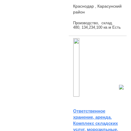
Краснодар , Карасунский
район
Производство, склад.
480, 134,234,100 кв.м Есть
кранбалка и возможность
оборудовать
грузоподьемными
механизмами склады.
Офисные и бытовые
помещения ...
Ответственное
хранение, аренда.
Комплекс складских
услуг, морозильные,