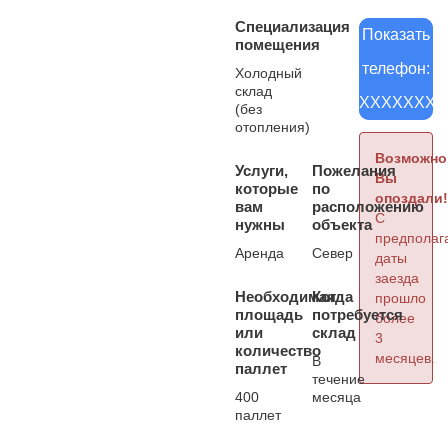
Специализация
Показать
помещения
телефон:
Холодный
склад
XXXXXXXX
(без
отопления)
Возможно
Услуги,
Пожелания
Вы
которые
по
опоздали!
вам
расположению
С
нужны
объекта
предполаг
Аренда
Север
даты
заезда
Необходимая
Когда
прошло
площадь
потребуется
более
или
склад
3
количество
месяцев.
В
паллет
течение
400
месяца
паллет