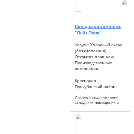
Складской комплекс
"Лайт Парк"
Услуги: Холодный склад
(без отопления),
Открытая площадка,
Производственные
помещения
Краснодар ,
Прикубанский район
Современный комплекс
складских помещений в
западной части г.
Краснодара. Комплекс
подойдет под размещение
легких производств,
организации хранения,
оф...