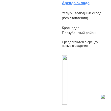
Аренда склада
Услуги: Холодный склад
(без отопления)
Краснодар ,
Прикубанский район
Предлагаются в аренду
новые складские
помещения площадью
1200 м2 (холодный) в
станице
Новотитаторовской с
удобным ввыездом на
Ейское шоссе.
Собственны...