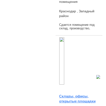
помещения
Краснодар , Западный
район
Сдается помещение под
склад, производство,
четырехэтажное
производственное здание,
высота потолков - 6м,
электроэнергия 220-380,
грузовой и пассажирск...
Склады, офисы,
открытые площадки