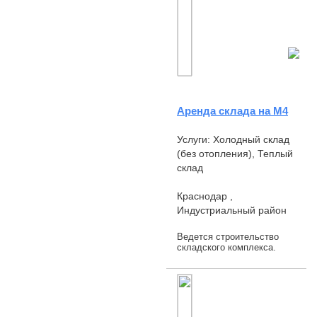
Аренда склада на М4
Услуги: Холодный склад
(без отопления), Теплый
склад
Краснодар ,
Индустриальный район
Ведется строительство
складского комплекса.
Первая очередь 3000 м2
со сдачей в начале 2018г.,
с последующим
строительством еще
6000м2 и офисными пом...