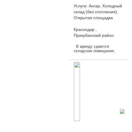
Услуги: Ангар, Холодный
склад (без отопления),
Открытая площадка
Краснодар ,
Прикубанский район
В аренду сдаются
складские помещения,
открытые площадки,
офисы. Склады от 20 м2 (
ангары, на земле, на
рампе). Ровный пол -
бетон, высота ...