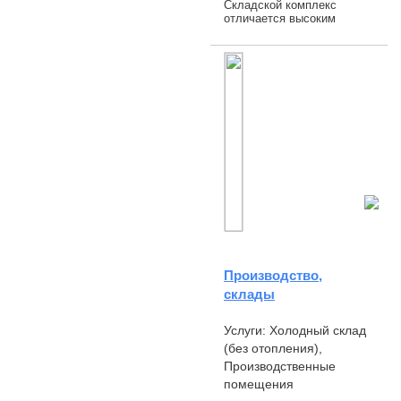
Складской комплекс
отличается высоким
качеством строительства,
хорошей транспортной
доступностью и наличием
современной
инфраструктуры. Все это
позвол...
Производство,
склады
Услуги: Холодный склад
(без отопления),
Производственные
помещения