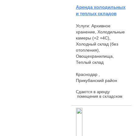
Аренда холодильных
и теплых складов
Услуги: Архивное
хранение, Холодильные
камеры (+2 +4С),
Холодный склад (без
отопления),
Овощехранилища,
Теплый склад
Краснодар ,
Прикубанский район
Сдаются в аренду
помещения в складском
комплексе различной
нарезки Холодные склады
- 200 м2, зимой ниже +8
температура не
опускается. С
температур...