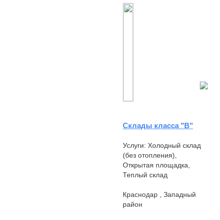
Перекресток, Чижик,
Озон.В аренду здаются 3
здания. Возможно по ...
Склады класса "В"
Услуги: Холодный склад
(без отопления),
Открытая площадка,
Теплый склад
Краснодар , Западный
район